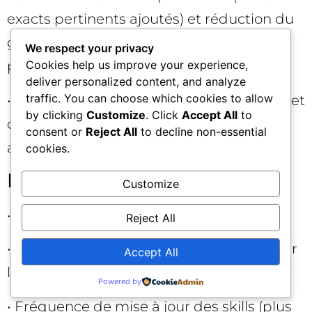
exacts pertinents ajoutés) et réduction du
gaspillage (coût sauvé via négatives
We respect your privacy
Cookies help us improve your experience,
pertinentes).
deliver personalized content, and analyze
traffic. You can choose which cookies to allow
• Qualité des assets : amélioration du CTR et
by clicking
Customize
. Click
Accept All
to
du taux de conv. liés aux nouvelles
consent or
Reject All
to decline non-essential
annonces.
cookies.
Fiabilité et adoption
Customize
• Taux d’erreurs post‑déploiement.
Reject All
• Satisfaction des équipes (NPS interne sur
Accept All
l’utilité et la confiance).
Powered by
• Fréquence de mise à jour des skills (plus