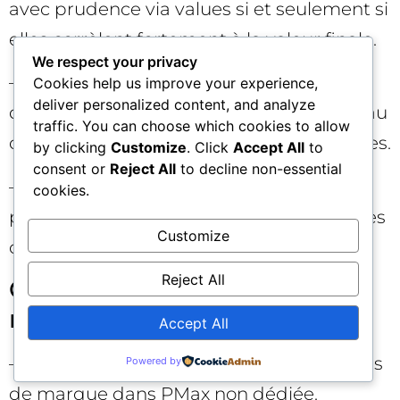
avec prudence via values si et seulement si
elles corrèlent fortement à la valeur finale.
We respect your privacy
– Import CRM fiable (GCLID/gbraid),
Cookies help us improve your experience,
deliver personalized content, and analyze
dédoublonnage activé, fenêtre adaptée au
traffic. You can choose which cookies to allow
cycle de vente, mapping stable des étapes.
by clicking
Customize
. Click
Accept All
to
consent or
Reject All
to decline non-essential
– Modèle d’attribution DDA, suivi GA4
cookies.
propre (événements nommés, paramètres
Customize
cohérents, Consent Mode v2 actif).
Reject All
Checklist « requêtes
maîtrisées »
Accept All
– Brand isolé (budget, objectifs). Négatives
Powered by
de marque dans PMax non dédiée.