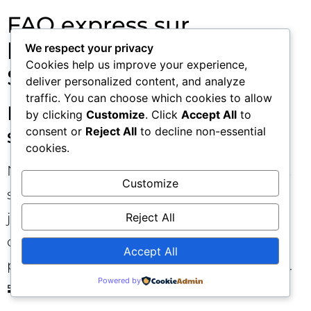
FAQ express sur
l’automatisation IA en
We respect your privacy
Cookies help us improve your experience,
SEO
deliver personalized content, and analyze
traffic. You can choose which cookies to allow
L’IA peut-elle remplacer un
by clicking
Customize
. Click
Accept All
to
consent or
Reject All
to decline non-essential
spécialiste SEO ?
cookies.
Non. Elle peut amplifier sa productivité et
Customize
sa surface d’exploration, mais pas son
jugement, son éthique, ni son sens du
Reject All
contexte. L’IA excelle à « prédire le texte »,
Accept All
pas à porter la responsabilité stratégique.
Powered by
🧩