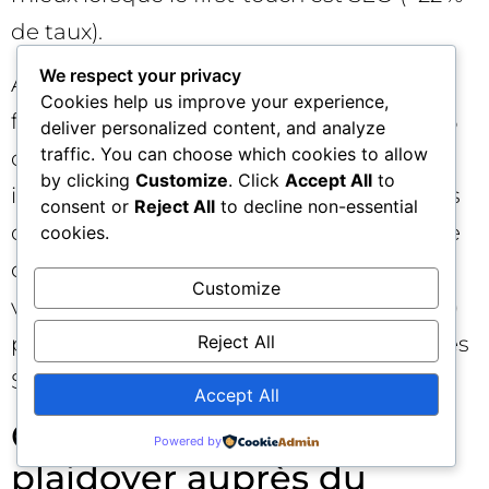
de taux).
We respect your privacy
Avec une attribution SEO qui croise
Cookies help us improve your experience,
first‑touch et multi‑touch, on révèle : +18 %
deliver personalized content, and analyze
traffic. You can choose which cookies to allow
de revenu assisté SEO, +25 % de pipeline
by clicking
Customize
. Click
Accept All
to
influence, et un CAC inférieur sur les deals
consent or
Reject All
to decline non-essential
dont l’entrée a été organique. L’entreprise
cookies.
décide alors d’investir dans des pages de
Customize
validation (études de cas, ROI calculators)
Reject All
pour accélérer la progression des cohortes
SEO vers la signature. 🚀
Accept All
Gouvernance, culture et
Powered by
plaidoyer auprès du