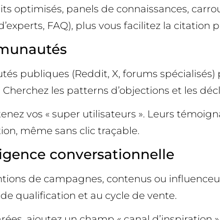
aits optimisés, panels de connaissances, carro
experts, FAQ), plus vous facilitez la citation 
ommunautés
s publiques (Reddit, X, forums spécialisés) 
herchez les patterns d’objections et les décl
enez vos « super utilisateurs ». Leurs témoig
on, même sans clic traçable.
igence conversationnelle
tions de campagnes, contenus ou influenceurs
de qualification et au cycle de vente.
ées, ajoutez un champ « canal d’inspiration » 