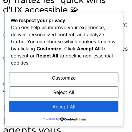
d’UX accessible 🧩
We respect your privacy
– Ajoutez l’attribut de langue au document
Cookies help us improve your experience,
(ex:
lang="fr"
). C’est basique et payant.
deliver personalized content, and analyze
traffic. You can choose which cookies to allow
– Corrigez les contrastes insuffisants sur les
by clicking
Customize
. Click
Accept All
to
consent or
Reject All
to decline non-essential
textes essentiels (titres, prix, CTA).
cookies.
– Fournissez des textes alternatifs utiles
Customize
aux images porteuses de sens. Évitez les
Reject All
“image1.jpg” en
alt
…
Impact SEO et business :
Accept All
pourquoi Google et les
Powered by
agents vous