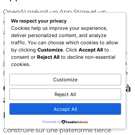
OpenAI prévoit un App Store et un
We respect your privacy
système d’avis. Les critères de mise en
Cookies help us improve your experience,
avant devraient combiner qualité d’UX,
deliver personalized content, and analyze
utilité, fiabilité, sécurité et adéquation à
traffic. You can choose which cookies to allow
by clicking
Customize
. Click
Accept All
to
l’intention utilisateur. Pour les marques, le
consent or
Reject All
to decline non-essential
jeu se déplacera de l’achat de mots-clés à
cookies.
l’optimisation d’actions et d’expériences. ⭐
Customize
Questions clés et limites à
Reject All
anticiper
Accept All
Dépendance plateforme
Powered by
Construire sur une plateforme tierce