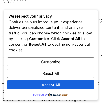
d’abonnés.
– Produire des analyses sectorielles (par
We respect your privacy
industrie, par taille d’entreprise) et des FAQ
Cookies help us improve your experience,
deliver personalized content, and analyze
avancées qui répondent aux questions de
traffic. You can choose which cookies to allow
second niveau, moins saturées.
by clicking
Customize
. Click
Accept All
to
consent or
Reject All
to decline non-essential
– Mettre en avant l’auteur (économiste,
cookies.
analyste) avec bio vérifiée, présence sociale
Customize
alignée, et résumé exécutif au début de
l’article.
Reject All
– Ajuster les titres pour l’aperçu au survol :
Accept All
privilégier « Ce que cela change pour X »
Powered by
plutôt que des formulations vagues.