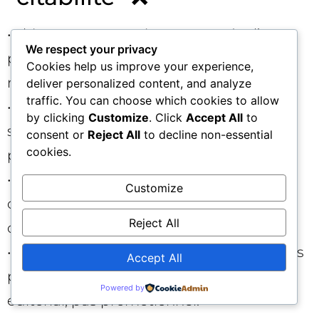
• Thin content ou avis non sourcés : l’IA
We respect your privacy
privilégie les sources détaillées et
Cookies help us improve your experience,
méthodiques.
deliver personalized content, and analyze
traffic. You can choose which cookies to allow
• Pages fourre-tout (“best-of” trop larges)
by clicking
Customize
. Click
Accept All
to
sans critères clairs : préférez des angles
consent or
Reject All
to decline non-essential
cookies.
précis par usage/budget.
• Balisage incohérent (prix non
Customize
concordants, avis artificiels) : les signaux
Reject All
contradictoires diminuent la confiance.
• Sur-optimisation transactionnelle sur des
Accept All
pages d’évaluation : gardez un ton
Powered by
éditorial, pas promotionnel.