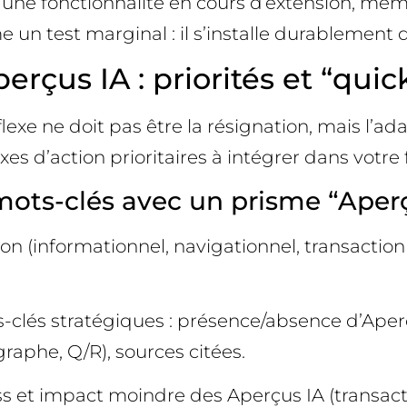
d’une fonctionnalité en cours d’extension, mêm
n test marginal : il s’installe durablement d
erçus IA : priorités et “quic
flexe ne doit pas être la résignation, mais l’
 axes d’action prioritaires à intégrer dans votre 
mots-clés avec un prisme “Aperç
on (informationnel, navigationnel, transactionn
s-clés stratégiques : présence/absence d’Aper
graphe, Q/R), sources citées.
ess et impact moindre des Aperçus IA (transacti