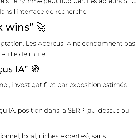
e si le rythme peut fluctuer. Les acteurs SEO
ans l’interface de recherche.
k wins” 🚀
adaptation. Les Aperçus IA ne condamnent pas
feuille de route.
us IA” 🧭
el, investigatif) et par exposition estimée
çu IA, position dans la SERP (au-dessus ou
onnel, local, niches expertes), sans