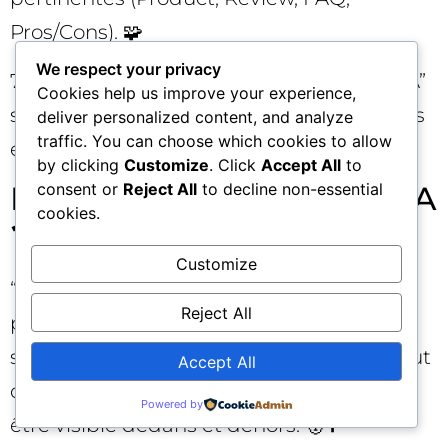
Pros/Cons). 🧩
We respect your privacy
7) Suivez un KPI simple : “Part d’Aperçu IA”
Cookies help us improve your experience,
sur vos 100 requêtes les plus contributives
deliver personalized content, and analyze
traffic. You can choose which cookies to allow
en revenu. 🎯
by clicking
Customize
. Click
Accept All
to
FAQ rapide sur l’Aperçu IA
consent or
Reject All
to decline non-essential
cookies.
❓
Customize
“Dois-je viser l’Aperçu IA si je suis déjà
Reject All
premier en SEO classique ?” Oui, surtout
sur les requêtes d’évaluation. L’encart peut
Accept All
détourner des clics du top 1, il vaut mieux
Powered by
être visible dedans et dehors. 🥇➕