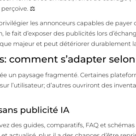
 perçoive. ⚖️
t privilégier les annonceurs capables de paye
, le fait d’exposer des publicités lors d’échan
ique majeur et peut détériorer durablement la
: comment s’adapter selon 
A crée un paysage fragmenté. Certaines plate
 sur l’utilisateur; d’autres ouvriront des inven
sans publicité IA
evez des guides, comparatifs, FAQ et schémas 
el et actualisé, plus il a des chances d’être rep