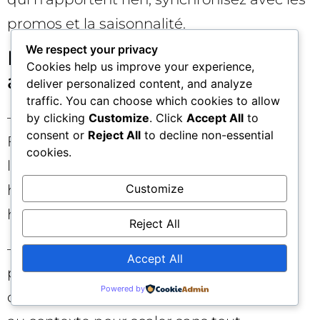
promos et la saisonnalité.
We respect your privacy
Nettoyage intelligent des
Cookies help us improve your experience,
actifs 🧪
deliver personalized content, and analyze
traffic. You can choose which cookies to allow
– Retirez progressivement les actifs «
by clicking
Customize
. Click
Accept All
to
consent or
Reject All
to decline non-essential
Faibles » qui ont eu le temps de prouver
cookies.
leur inefficacité, mais gardez-en un
historique pour éviter les allers-retours
Customize
hasardeux.
Reject All
– Dupliquez les annonces responsives
Accept All
performantes dans des groupes
Powered by
d’annonces sœurs en adaptant 2–3 titres