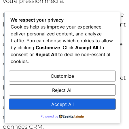
votre pression média.
Inflation potentielle du CPC : à mesure que
We respect your privacy
la concurrence augmente, les CPC peuvent
Cookies help us improve your experience,
deliver personalized content, and analyze
grimper. Appuyez-vous sur la qualité
traffic. You can choose which cookies to allow
créative, la pertinence de l’intention ciblée
by clicking
Customize
. Click
Accept All
to
et la performance des landings pour
consent or
Reject All
to decline non-essential
cookies.
conserver un avantage d’enchère.
Customize
Mesure en évolution : même avec le pixel et
la Conversions API, l’attribution parfaite
Reject All
n’existe pas. Multipliez les points de
Accept All
contrôle (modèles d’attribution, études
d’incrémentalité) et croisez avec vos
Powered by
données CRM.