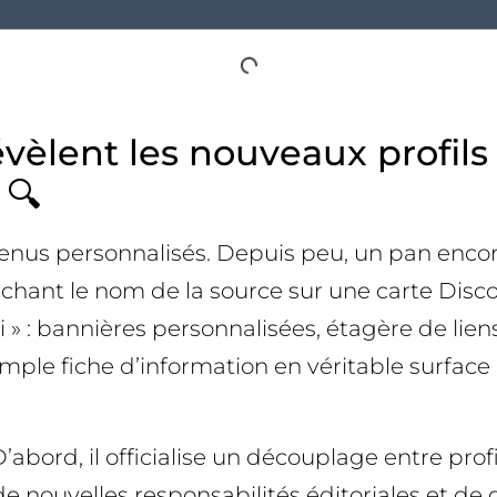
vèlent les nouveaux profils 
 🔍
tenus personnalisés. Depuis peu, un pan encor
uchant le nom de la source sur une carte Disco
 » : bannières personnalisées, étagère de lien
mple fiche d’information en véritable surfac
bord, il officialise un découplage entre profil
e de nouvelles responsabilités éditoriales et d