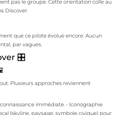
nt pas le groupe. Cette orientation colle au
ns Discover.
rment que ce pilote évolue encore. Aucun
ental, par vagues.
ver 🎛️
️
rtout. Plusieurs approches reviennent
reconnaissance immédiate. • Iconographie
ocal (skyline, paysage, symbole civique) pour