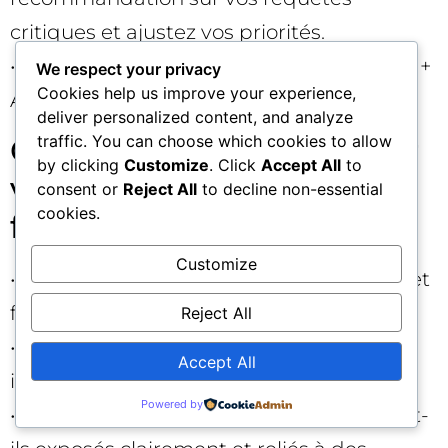
critiques et ajustez vos priorités.
• Documentez un playbook interne « SEO +
We respect your privacy
Cookies help us improve your experience,
AEO » pour industrialiser la démarche. 🔁
deliver personalized content, and analyze
Checklist de qualité pour
traffic. You can choose which cookies to allow
by clicking
Customize
. Click
Accept All
to
vos contenus « AEO-
consent or
Reject All
to decline non-essential
cookies.
friendly »
Customize
• Le sujet répond-il à une question réelle et
fréquente du marché ?
Reject All
• Existe-t-il un encadré « réponse brève »
Accept All
immédiatement exploitable ?
Powered by
• Les critères de choix de la catégorie sont-