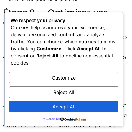
Étape 9 — Optimisez vos
créas et vos pages
We respect your privacy
Cookies help us improve your experience,
deliver personalized content, and analyze
Testez des messages qui « repoussent » les
traffic. You can choose which cookies to allow
mauvais profils (tarifs, taille d’entreprise,
by clicking
Customize
. Click
Accept All
to
consent or
Reject All
to decline non-essential
cas d’usage avancés). Ajoutez des preuves
cookies.
(logos clients, certifications, intégrations).
Customize
Étape 10 — Élargissez
prudemment
Reject All
Augmentez les budgets seulement quand
Accept All
la qualité est stable. Dupliquez la structure
Powered by
gagnante vers de nouveaux segments