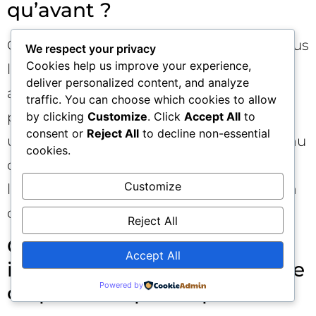
qu’avant ?
Google indique qu’il n’annonce que les plus
We respect your privacy
Cookies help us improve your experience,
larges mises à jour. De nombreux
deliver personalized content, and analyze
ajustements plus petits ou ciblés se
traffic. You can choose which cookies to allow
produisent en continu. En 2025, quatre
by clicking
Customize
. Click
Accept All
to
consent or
Reject All
to decline non-essential
updates ont été confirmées, mais le niveau
cookies.
de volatilité observé montre que
Customize
l’algorithme Google a évolué bien au-delà
de ces seuls jalons.
Reject All
Comment savoir si j’ai été
Accept All
impacté par une Core Update
Powered by
ou par une Spam Update ?