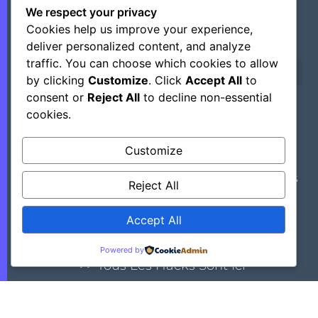
We respect your privacy
Cookies help us improve your experience,
deliver personalized content, and analyze
traffic. You can choose which cookies to allow
by clicking
Customize
. Click
Accept All
to
consent or
Reject All
to decline non-essential
cookies.
©+2026 Outsourcing Network Intelligence
Customize
Découvrez Des Astuces, Des Hacks Et Des
Reject All
Outils Régulièrement En Mettant Ce Site
Dans Vos Favoris.
Accept All
Powered by
>> Tous Les Hacks Sont Ici