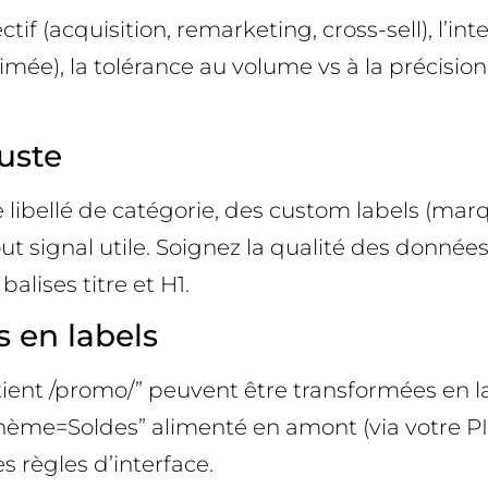
if (acquisition, remarketing, cross-sell), l’int
timée), la tolérance au volume vs à la précisi
uste
ibellé de catégorie, des custom labels (marque,
 tout signal utile. Soignez la qualité des donn
lises titre et H1.
s en labels
tient /promo/” peuvent être transformées en l
Thème=Soldes” alimenté en amont (via votre PIM
 règles d’interface.