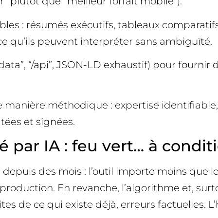
iver” plutôt que “meilleur forfait mobile”).
bles : résumés exécutifs, tableaux comparatif
ce qu’ils peuvent interpréter sans ambiguïté.
data”, “/api”, JSON-LD exhaustif) pour fournir
 de manière méthodique : expertise identifiable
atées et signées.
 par IA : feu vert… à condit
puis des mois : l’outil importe moins que le r
production. En revanche, l’algorithme et, surtout
es de ce qui existe déjà, erreurs factuelles. L