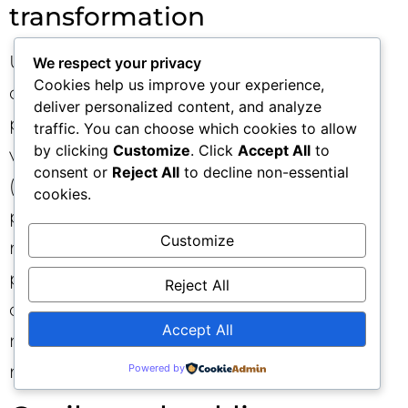
transformation
Un industriel demande une refonte
We respect your privacy
Cookies help us improve your experience,
organisationnelle totale, mais refuse la
deliver personalized content, and analyze
phase de diagnostic et veut aller “plus
traffic. You can choose which cookies to allow
by clicking
Customize
. Click
Accept All
to
vite”. Le cabinet pose des garde-fous
consent or
Reject All
to decline non-essential
(diagnostic obligatoire, comités de
cookies.
pilotage, indicateurs d’adoption). Face au
Customize
refus, il décline et recommande un
partenaire spécialisé en conduite ultra-
Reject All
opérationnelle. Résultat : pas de mission
Accept All
non viable, réputation préservée, et
recommandation mutuelle ultérieure.
Powered by