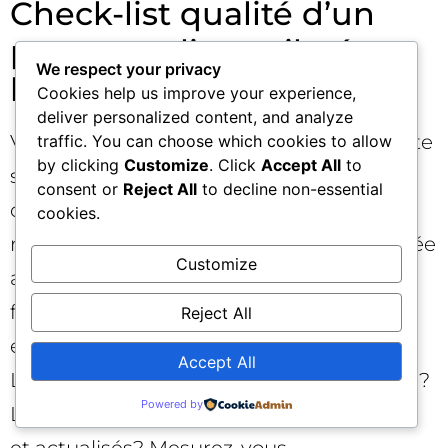
Check-list qualité d’un
parcours client piloté par
We respect your privacy
l’IA ✅
Cookies help us improve your experience,
deliver personalized content, and analyze
Votre promesse est-elle claire et cohérente
traffic. You can choose which cookies to allow
by clicking
Customize
. Click
Accept All
to
sur chaque canal? Les preuves de
consent or
Reject All
to decline non-essential
confiance sont-elles visibles au bon
cookies.
moment? La friction est-elle proportionnée
Customize
au risque? L’identité est-elle résolue de
façon consentie et sécurisée? L’intention
Reject All
est-elle détectée via des signaux fiables?
Accept All
L’IA explique-t-elle ses recommandations?
Powered by
Les contenus critiques sont-ils structurés
et actualisés? Mesurez-vous