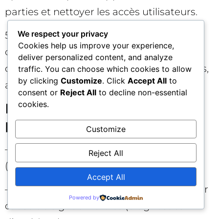
parties et nettoyer les accès utilisateurs.
We respect your privacy
5) Adapter les créations et assets à un
Cookies help us improve your experience,
contexte conversationnel/IA (ex. prompts
deliver personalized content, and analyze
d’appel à l’action, snippets pédagogiques,
traffic. You can choose which cookies to allow
by clicking
Customize
. Click
Accept All
to
assets de preuve).
consent or
Reject All
to decline non-essential
cookies.
Indicateurs à surveiller de
près 📊
Customize
– Taux de capture des conversions
Reject All
(avant/après migration Tag Gateway/SST)
Accept All
– Share of eligible impressions perdu pour
Powered by
cause de signaux faibles (diagnostics