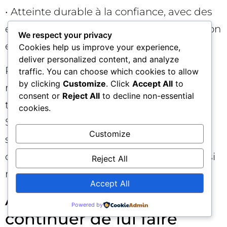
• Atteinte durable à la confiance, avec des
effets mesurables sur le taux de conversion
We respect your privacy
et les backlinks.
Cookies help us improve your experience,
deliver personalized content, and analyze
Pour préserver votre SEO, agissez vite :
traffic. You can choose which cookies to allow
by clicking
Customize
. Click
Accept All
to
mettez à jour ACF Extended, nettoyez
consent or
Reject All
to decline non-essential
toute trace de code malveillant, vérifiez
cookies.
Search Console (sécurité, couverture,
Customize
sitemaps), rééditez un sitemap propre, et
déclenchez une demande de réexamen si
Reject All
nécessaire.
Accept All
ACF Extended : pourquoi
Powered by
continuer de lui faire