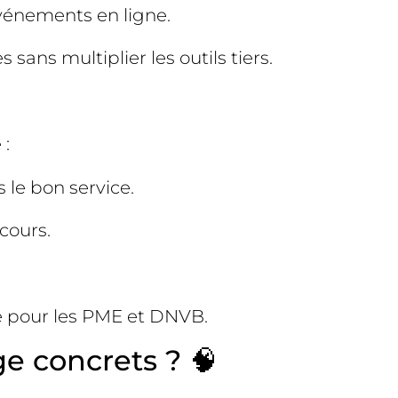
événements en ligne.
ans multiplier les outils tiers.
 :
 le bon service.
cours.
le pour les PME et DNVB.
e concrets ? 🧠