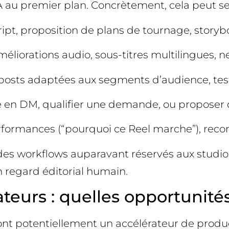
au premier plan. Concrètement, cela peut se 
ript, proposition de plans de tournage, storyb
éliorations audio, sous-titres multilingues, n
 posts adaptées aux segments d’audience, test
e en DM, qualifier une demande, ou proposer 
rformances (“pourquoi ce Reel marche”), reco
es workflows auparavant réservés aux studio
n regard éditorial humain.
urs : quelles opportunités 
t potentiellement un accélérateur de producti