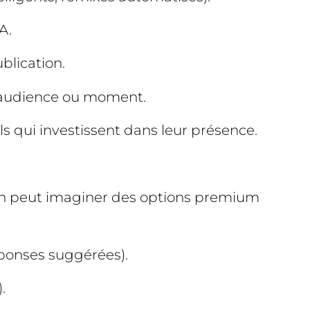
A.
blication.
, audience ou moment.
ils qui investissent dans leur présence.
n peut imaginer des options premium
ponses suggérées).
.