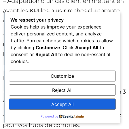
– Adaptation d’un cas client en mettant en
avant les KPI les plus proches du compte
ciblé.
We respect your privacy
Cookies help us improve your experience,
– Création de scripts de découverte et de
deliver personalized content, and analyze
traffic. You can choose which cookies to allow
matrices d’objections/réponses par
by clicking
Customize
. Click
Accept All
to
fonction. ✍️
consent or
Reject All
to decline non-essential
cookies.
Production de contenus
modulaires
Customize
Reject All
– Transformer un livre blanc générique en 3
variantes sectorielles.
Accept All
– Créer des “tiles” de contenu réutilisables
Powered by
pour vos hubs de comptes.