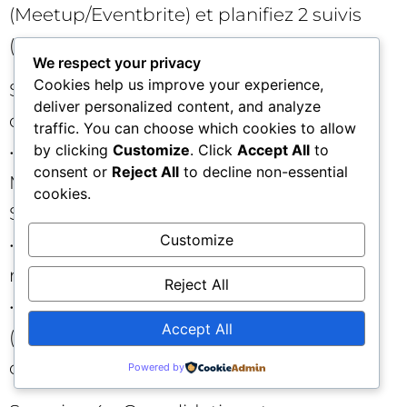
(Meetup/Eventbrite) et planifiez 2 suivis
(call de 15 min).
We respect your privacy
Cookies help us improve your experience,
Semaine 3 – Positionnement et
deliver personalized content, and analyze
opportunités :
traffic. You can choose which cookies to allow
• Proposez un mini-talk à un groupe
by clicking
Customize
. Click
Accept All
to
consent or
Reject All
to decline non-essential
Meetup ou pitch pour parler dans un
cookies.
Space.
Customize
• Postez 1 étude de cas (avant/après,
métriques) et 1 template téléchargeable.
Reject All
• Répondez à 5 offres pertinentes
Accept All
(AngelList/Slack/Reddit) avec messages
contextualisés.
Powered by